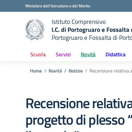
Vai ai contenuti
Vai al menu di navigazione
Vai al footer
Ministero dell'Istruzione e del Merito
Istituto Comprensivo
I.C. di Portogruaro e Fossalta
Portogruaro e Fossalta di Port
della scuola
— Visita la pagina iniziale del
Scuola
Servizi
Novità
Didattica
Home
Novità
Notizie
Recensione relativa a
Recensione relativa
progetto di plesso