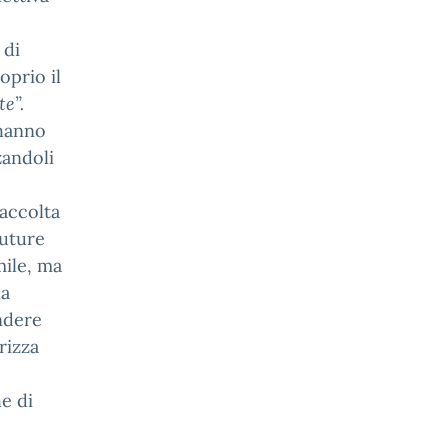
 di
oprio il
e”.
 hanno
zandoli
raccolta
future
mile, ma
la
endere
rizza
e di