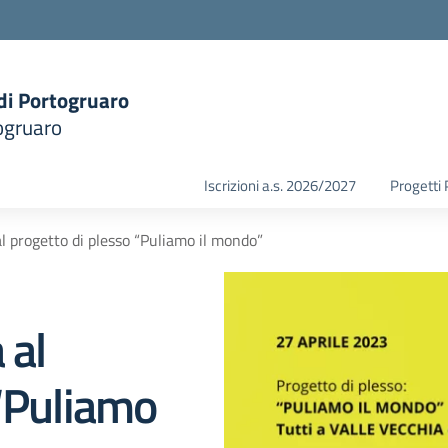
 di Portogruaro
ogruaro
la scuola
Iscrizioni a.s. 2026/2027
Progetti
l progetto di plesso “Puliamo il mondo”
 al
 “Puliamo