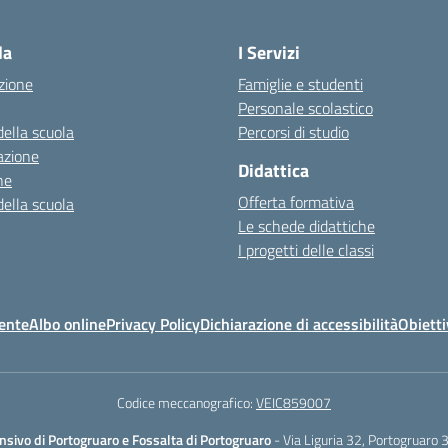
Visita la pagina iniziale della scuola
la
I Servizi
zione
Famiglie e studenti
Personale scolastico
della scuola
Percorsi di studio
azione
Didattica
ne
Offerta formativa
della scuola
Le schede didattiche
I progetti delle classi
ente
Albo online
Privacy Policy
Dichiarazione di accessibilità
Obietti
Codice meccanografico:
VEIC859007
nsivo di Portogruaro e Fossalta di Portogruaro
- Via Liguria 32, Portogruaro