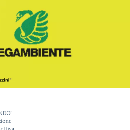
ONDO”
zione
ettiva