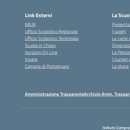
— 
Link Esterni
La Scuo
MIUR
Presenta
Ufficio Scolastico Regionale
I luoghi
Ufficio Scolastico Territoriale
Le carte 
Scuola in Chiaro
Organizz
Iscrizioni On Line
Le Perso
Invalsi
I numeri 
Comune di Portogruaro
La storia
Amministrazione Trasparente
Archivio Amm. Traspar
Istituto Compre