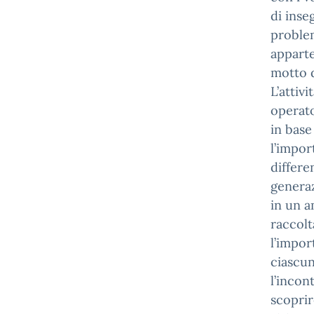
di inse
problem
apparte
motto d
L’attiv
operato
in base
l’impor
differe
generaz
in un a
raccolt
l’impor
ciascun
l’incon
scoprir