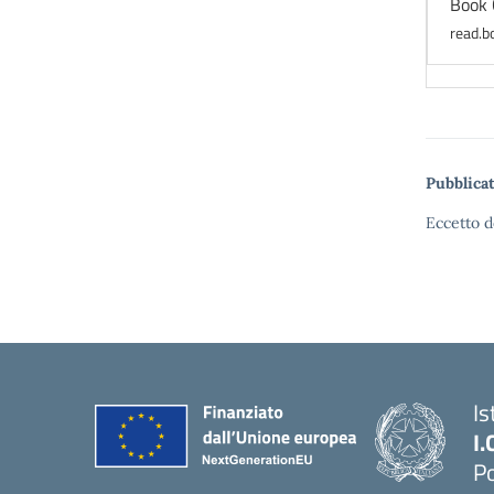
Book 
read.b
Pubblicat
Eccetto d
Is
I.
Po