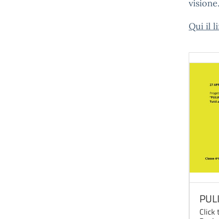
visione
Qui il l
PUL
Click