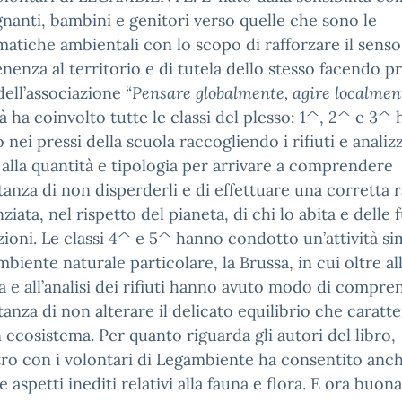
gnanti, bambini e genitori verso quelle che sono le
atiche ambientali con lo scopo di rafforzare il senso
nenza al territorio e di tutela dello stesso facendo pr
ell’associazione “
Pensare globalmente, agire localment
ità ha coinvolto tutte le classi del plesso: 1^, 2^ e 3^
 nei pressi della scuola raccogliendo i rifiuti e analiz
 alla quantità e tipologia per arrivare a comprendere
tanza di non disperderli e di effettuare una corretta 
nziata, nel rispetto del pianeta, di chi lo abita e delle 
ioni. Le classi 4^ e 5^ hanno condotto un’attività si
mbiente naturale particolare, la Brussa, in cui oltre al
a e all’analisi dei rifiuti hanno avuto modo di compr
tanza di non alterare il delicato equilibrio che caratte
 ecosistema. Per quanto riguarda gli autori del libro,
tro con i volontari di Legambiente ha consentito anch
e aspetti inediti relativi alla fauna e flora. E ora buona