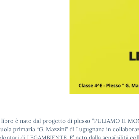
 libro è nato dal progetto di plesso “PULIAMO IL M
cuola primaria “G. Mazzini” di Lugugnana in collabora
olontari di LEGAMBIENTE. E’ nato dalla sensibilità coll