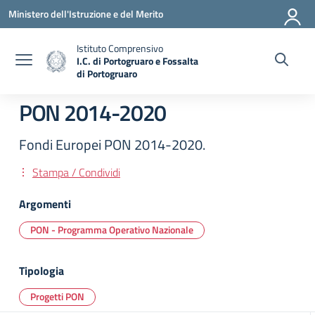
Vai ai contenuti
Vai al menu di navigazione
Vai al footer
Ministero dell'Istruzione e del Merito
Istituto Comprensivo
I.C. di Portogruaro e Fossalta
di Portogruaro
— Visita la pagina iniziale della scuola
PON 2014-2020
Fondi Europei PON 2014-2020.
Stampa / Condividi
Argomenti
PON - Programma Operativo Nazionale
Tipologia
Progetti PON