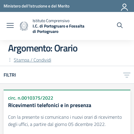
Vai ai contenuti
Vai al menu di navigazione
Vai al footer
Ministero dell'Istruzione e del Merito
Istituto Comprensivo
I.C. di Portogruaro e Fossalta
di Portogruaro
— Visita la pagina iniziale della scuola
Argomento: Orario
Stampa / Condividi
FILTRI
circ. n.0010375/2022
Ricevimenti telefonici e in presenza
Con la presente si comunicano i nuovi orari di ricevimento
degli uffici, a partire dal giorno 05 dicembre 2022.