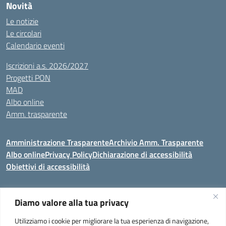
Novità
Le notizie
Le circolari
Calendario eventi
Iscrizioni a.s. 2026/2027
Progetti PON
MAD
Albo online
Amm. trasparente
Amministrazione Trasparente
Archivio Amm. Trasparente
Albo online
Privacy Policy
Dichiarazione di accessibilità
Obiettivi di accessibilità
Diamo valore alla tua privacy
Codice meccanografico:
VEIC859007
Utilizziamo i cookie per migliorare la tua esperienza di navigazione,
Istituto Comprensivo di Portogruaro e Fossalta di Portogruaro
- Via