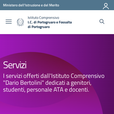
Vai ai contenuti
Vai al menu di navigazione
Vai al footer
Ministero dell'Istruzione e del Merito
Istituto Comprensivo
I.C. di Portogruaro e Fossalta
di Portogruaro
— Visita la pagina iniziale della scuola
Servizi
I servizi offerti dall'Istituto Comprensivo
"Dario Bertolini" dedicati a genitori,
studenti, personale ATA e docenti.