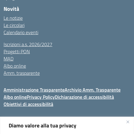
Novità
Le notizie
Le circolari
Calendario eventi
Iscrizioni a.s. 2026/2027
Progetti PON
MAD
Albo online
Amm. trasparente
Amministrazione Trasparente
Archivio Amm. Trasparente
Albo online
Privacy Policy
Dichiarazione di accessibilità
Obiettivi di accessibilità
Diamo valore alla tua privacy
Codice meccanografico:
VEIC859007