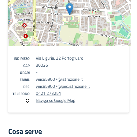
Via Liguria, 32 Portogruaro
INDIRIZZO
30026
CAP
-
ORARI
veic859007@istruzione.it
EMAIL
veic859007@pec.istruzione.it
PEC
0421 273251
TELEFONO
Naviga su Google Map
Cosa serve