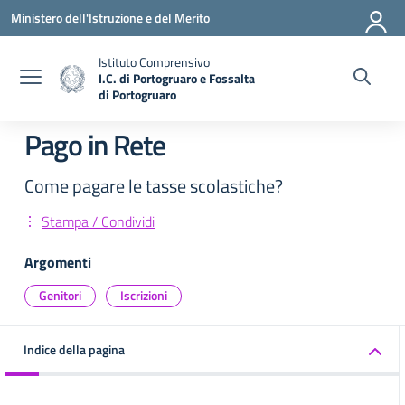
Vai ai contenuti
Vai al menu di navigazione
Vai al footer
Ministero dell'Istruzione e del Merito
Istituto Comprensivo
I.C. di Portogruaro e Fossalta
di Portogruaro
— Visita la pagina iniziale della scuola
Pago in Rete
Come pagare le tasse scolastiche?
Stampa / Condividi
Argomenti
Genitori
Iscrizioni
Indice della pagina