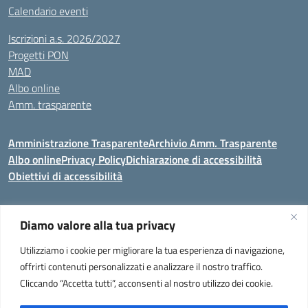
Calendario eventi
Iscrizioni a.s. 2026/2027
Progetti PON
MAD
Albo online
Amm. trasparente
Amministrazione Trasparente
Archivio Amm. Trasparente
Albo online
Privacy Policy
Dichiarazione di accessibilità
Obiettivi di accessibilità
Diamo valore alla tua privacy
Codice meccanografico:
VEIC859007
Utilizziamo i cookie per migliorare la tua esperienza di navigazione,
Istituto Comprensivo di Portogruaro e Fossalta di Portogruaro
- Via
offrirti contenuti personalizzati e analizzare il nostro traffico.
Liguria 32, Portogruaro 30026 (VENEZIA)
Cliccando “Accetta tutti”, acconsenti al nostro utilizzo dei cookie.
Tel. +39 0421 273251 oppure +39 0421 273280
E-mail:
veic859007@istruzione.it
- PEC:
veic859007@pec.istruzione.it