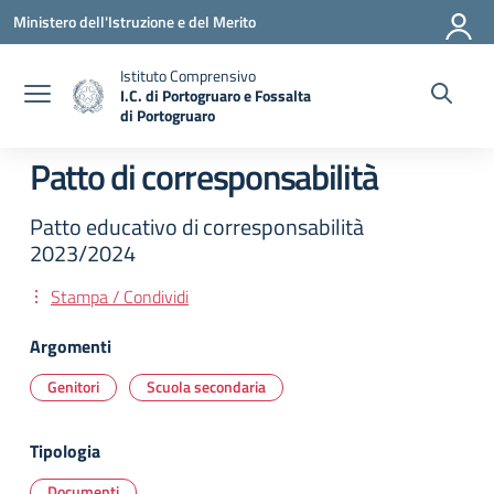
Vai ai contenuti
Vai al menu di navigazione
Vai al footer
Ministero dell'Istruzione e del Merito
Istituto Comprensivo
I.C. di Portogruaro e Fossalta
di Portogruaro
— Visita la pagina iniziale della scuola
Patto di corresponsabilità
Patto educativo di corresponsabilità
2023/2024
Stampa / Condividi
Argomenti
Genitori
Scuola secondaria
Tipologia
Documenti