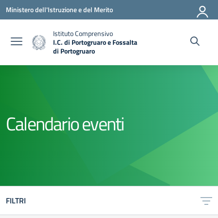
Vai ai contenuti
Vai al menu di navigazione
Vai al footer
Ministero dell'Istruzione e del Merito
Istituto Comprensivo
I.C. di Portogruaro e Fossalta
di Portogruaro
— Visita la pagina iniziale della scuola
Calendario eventi
FILTRI