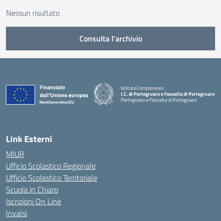
Nessun risultato
Consulta l'archivio
Istituto Comprensivo
I.C. di Portogruaro e Fossalta di Portogruaro
Portogruaro e Fossalta di Portogruaro
— Visita la pagina iniziale della scuola
Link Esterni
MIUR
Ufficio Scolastico Regionale
Ufficio Scolastico Territoriale
Scuola in Chiaro
Iscrizioni On Line
Invalsi