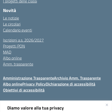
I progetti delle classi
Novità
Le notizie
Le circolari
Calendario eventi
Iscrizioni a.s. 2026/2027
Progetti PON
MAD
Albo online
Amm. trasparente
Amministrazione Trasparente
Archivio Amm. Trasparente
Albo online
Privacy Policy
Dichiarazione di accessibilità
Obiettivi di accessibilità
Diamo valore alla tua privacy
Codice meccanografico:
VEIC859007