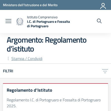
Vai ai contenuti
Vai al menu di navigazione
Vai al footer
Ministero dell'Istruzione e del Merito
Istituto Comprensivo
I.C. di Portogruaro e Fossalta
di Portogruaro
— Visita la pagina iniziale della scuola
Argomento: Regolamento
d’istituto
Stampa / Condividi
FILTRI
Regolamento d’Istituto
Regolamento I.C. di Portogruaro e Fossalta di Portogruaro
2025.