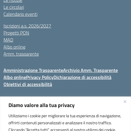
Le notizie
Le circolari
Calendario eventi
Iscrizioni a.s. 2026/2027
Progetti PON
MAD
Albo online
Amm. trasparente
Amministrazione Trasparente
Archivio Amm. Trasparente
Albo online
Privacy Policy
Dichiarazione di accessibilità
Obiettivi di accessibilità
Diamo valore alla tua privacy
Codice meccanografico:
VEIC859007
Utilizziamo i cookie per migliorare la tua esperienza di navigazione,
Istituto Comprensivo di Portogruaro e Fossalta di Portogruaro
- Via
offrirti contenuti personalizzati e analizzare il nostro traffico.
Liguria 32, Portogruaro 30026 (VENEZIA)
Cliccando “Accetta tutti”, acconsenti al nostro utilizzo dei cookie.
Tel. +39 0421 273251 oppure +39 0421 273280