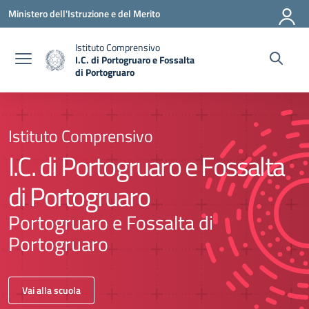
Vai ai contenuti
Vai al menu di navigazione
Vai al footer
Ministero dell'Istruzione e del Merito
Istituto Comprensivo
I.C. di Portogruaro e Fossalta
di Portogruaro
Istituto Comprensivo
I.C. di Portogruaro e Fossalta
di Portogruaro
Portogruaro e Fossalta di
Portogruaro
Vai alla scuola