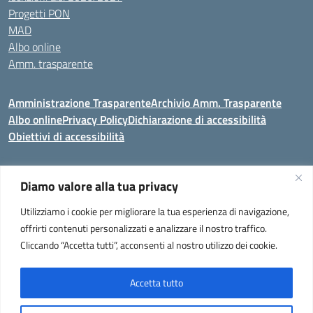
Progetti PON
MAD
Albo online
Amm. trasparente
Amministrazione Trasparente
Archivio Amm. Trasparente
Albo online
Privacy Policy
Dichiarazione di accessibilità
Obiettivi di accessibilità
Diamo valore alla tua privacy
Codice meccanografico:
VEIC859007
Utilizziamo i cookie per migliorare la tua esperienza di navigazione,
Istituto Comprensivo di Portogruaro e Fossalta di Portogruaro
- Via
offrirti contenuti personalizzati e analizzare il nostro traffico.
Liguria 32, Portogruaro 30026 (VENEZIA)
Cliccando “Accetta tutti”, acconsenti al nostro utilizzo dei cookie.
Tel. +39 0421 273251 oppure +39 0421 273280
E-mail:
veic859007@istruzione.it
- PEC:
veic859007@pec.istruzione.it
Codice Meccanografico: VEIC859007 - C. F. 92034960275 - Codice
Accetta tutto
univoco fatturazione elettronica (CUF): UF2QG9 -
Note legali