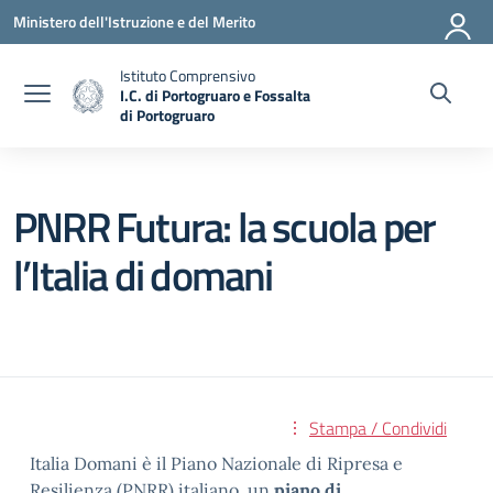
Vai ai contenuti
Vai al menu di navigazione
Vai al footer
Ministero dell'Istruzione e del Merito
Istituto Comprensivo
I.C. di Portogruaro e Fossalta
di Portogruaro
— Visita la pagina iniziale della scuola
PNRR Futura: la scuola per
l’Italia di domani
Stampa / Condividi
Italia Domani è il Piano Nazionale di Ripresa e
Resilienza (PNRR) italiano, un
piano di