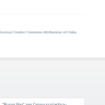
o Licenza Creative Commons Attribuzione 4.0 Italia.
“Buoni libri” per l’anno scolastico-
Iscri