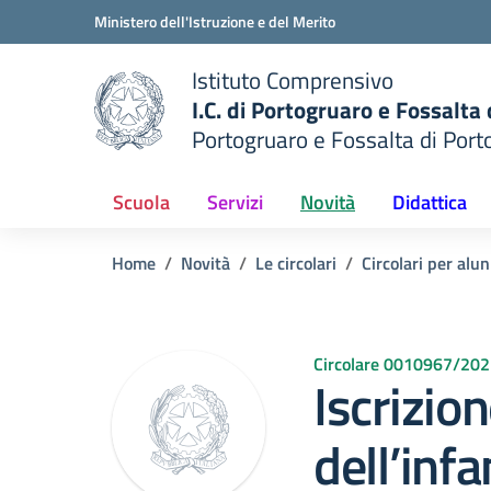
Vai ai contenuti
Vai al menu di navigazione
Vai al footer
Ministero dell'Istruzione e del Merito
Istituto Comprensivo
I.C. di Portogruaro e Fossalta
Portogruaro e Fossalta di Port
della scuola
— Visita la pagina iniziale del
Scuola
Servizi
Novità
Didattica
Home
Novità
Le circolari
Circolari per alun
Circolare 0010967/20
Iscrizion
dell’infa