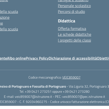
Personale scolastico
della scuola
Percorsi di studio
azione
Didattica
ne
Offerta formativa
della scuola
Le schede didattiche
I progetti delle classi
ente
Albo online
Privacy Policy
Dichiarazione di accessibilità
Obietti
Codice meccanografico:
VEIC859007
nsivo di Portogruaro e Fossalta di Portogruaro
- Via Liguria 32, Portogruaro
Tel. +39 0421 273251 oppure +39 0421 273280
E-mail:
veic859007@istruzione.it
- PEC:
veic859007@pec.istruzione.it
VEIC859007 - C. F. 92034960275 - Codice univoco fatturazione elettronica (