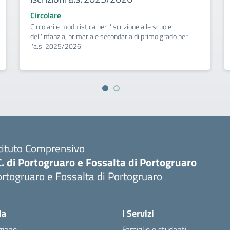
Circolare
Circolari e modulistica per l'iscrizione alle scuole
dell'infanzia, primaria e secondaria di primo grado per
l'a.s. 2025/2026.
tituto Comprensivo
C. di Portogruaro e Fossalta di Portogruaro
rtogruaro e Fossalta di Portogruaro
Visita la pagina iniziale della scuola
la
I Servizi
zione
Famiglie e studenti