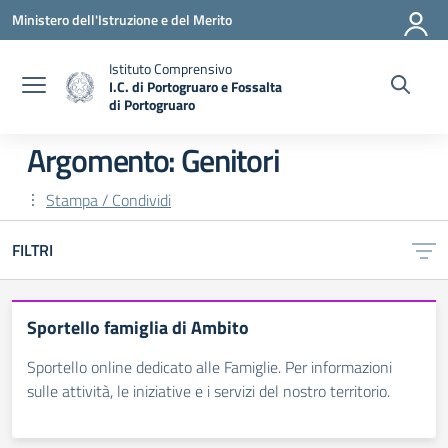
Vai ai contenuti
Vai al menu di navigazione
Vai al footer
Ministero dell'Istruzione e del Merito
Istituto Comprensivo
I.C. di Portogruaro e Fossalta
di Portogruaro
— Visita la pagina iniziale della scuola
Argomento: Genitori
Stampa / Condividi
FILTRI
Sportello famiglia di Ambito
Sportello online dedicato alle Famiglie. Per informazioni
sulle attività, le iniziative e i servizi del nostro territorio.