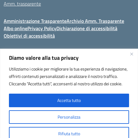
Amm. trasparente
Amministrazione Trasparente
Archivio Amm. Trasparente
Albo online
Privacy Policy
Dichiarazione di accessibilità
Obiettivi di accessibilità
Diamo valore alla tua privacy
Codice meccanografico:
VEIC859007
Utilizziamo i cookie per migliorare la tua esperienza di navigazione,
Istituto Comprensivo di Portogruaro e Fossalta di Portogruaro
- Via
offrirti contenuti personalizzati e analizzare il nostro traffico.
Liguria 32, Portogruaro 30026 (VENEZIA)
Cliccando “Accetta tutti”, acconsenti al nostro utilizzo dei cookie.
Tel. +39 0421 273251 oppure +39 0421 273280
E-mail:
veic859007@istruzione.it
- PEC:
veic859007@pec.istruzione.it
Codice Meccanografico: VEIC859007 - C. F. 92034960275 - Codice
Accetta tutto
univoco fatturazione elettronica (CUF): UF2QG9 -
Note legali
Personalizza
Idea e progetto di Designers Italia
Rifiuta tutto