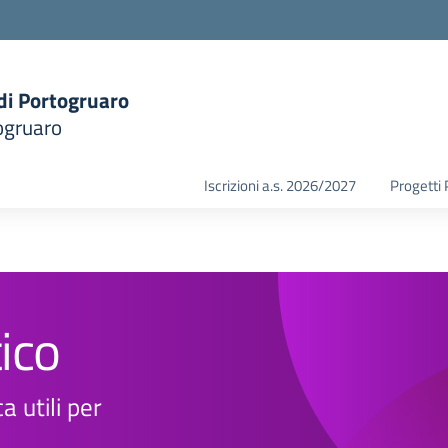
 di Portogruaro
ogruaro
la scuola
Iscrizioni a.s. 2026/2027
Progetti
ico
a utili per