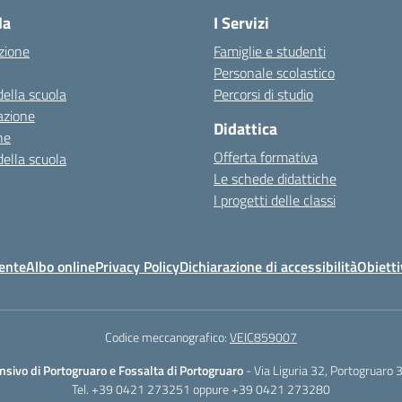
la
I Servizi
zione
Famiglie e studenti
Personale scolastico
della scuola
Percorsi di studio
azione
Didattica
ne
Offerta formativa
della scuola
Le schede didattiche
I progetti delle classi
ente
Albo online
Privacy Policy
Dichiarazione di accessibilità
Obietti
Codice meccanografico:
VEIC859007
nsivo di Portogruaro e Fossalta di Portogruaro
- Via Liguria 32, Portogruaro
Tel. +39 0421 273251 oppure +39 0421 273280