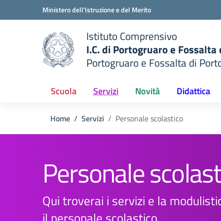
Vai ai contenuti
Vai al menu di navigazione
Vai al footer
Ministero dell'Istruzione e del Merito
Istituto Comprensivo
I.C. di Portogruaro e Fossalta
Portogruaro e Fossalta di Port
della scuola
— Visita la pagina iniziale del
Scuola
Servizi
Novità
Didattica
Home
Servizi
Personale scolastico
Personale scolast
Qui troverai i servizi e la modulistic
il personale scolastico.