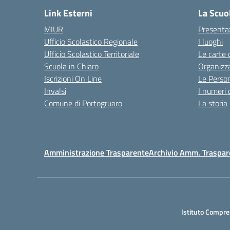
Link Esterni
La Scuo
MIUR
Presenta
Ufficio Scolastico Regionale
I luoghi
Ufficio Scolastico Territoriale
Le carte 
Scuola in Chiaro
Organizz
Iscrizioni On Line
Le Perso
Invalsi
I numeri 
Comune di Portogruaro
La storia
Amministrazione Trasparente
Archivio Amm. Traspar
Istituto Compre