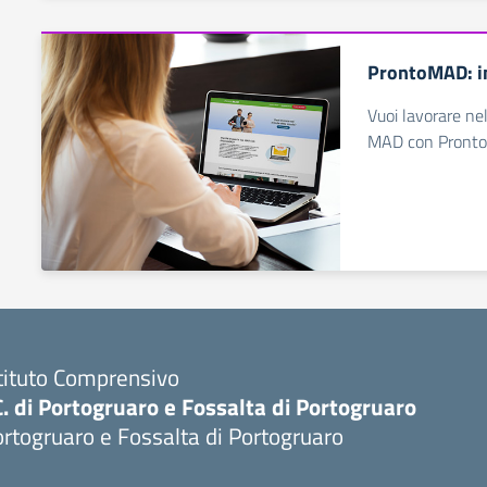
ProntoMAD: in
Vuoi lavorare ne
MAD con Pront
tituto Comprensivo
C. di Portogruaro e Fossalta di Portogruaro
rtogruaro e Fossalta di Portogruaro
Visita la pagina iniziale della scuola