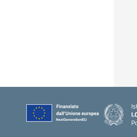
Is
I.
Po
— 