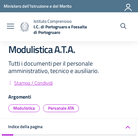
Vai ai contenuti
Vai al menu di navigazione
Vai al footer
Ministero dell'Istruzione e del Merito
Istituto Comprensivo
I.C. di Portogruaro e Fossalta
di Portogruaro
— Visita la pagina iniziale della scuola
Modulistica A.T.A.
Tutti i documenti per il personale
amministrativo, tecnico e ausiliario.
Stampa / Condividi
Argomenti
Modulistica
Personale ATA
Indice della pagina