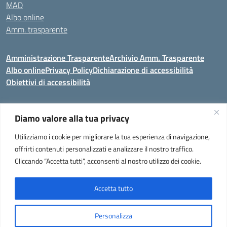
MAD
Albo online
Amm. trasparente
Amministrazione Trasparente
Archivio Amm. Trasparente
Albo online
Privacy Policy
Dichiarazione di accessibilità
Obiettivi di accessibilità
Diamo valore alla tua privacy
Codice meccanografico:
VEIC859007
Utilizziamo i cookie per migliorare la tua esperienza di navigazione,
Istituto Comprensivo di Portogruaro e Fossalta di Portogruaro
- Via
offrirti contenuti personalizzati e analizzare il nostro traffico.
Liguria 32, Portogruaro 30026 (VENEZIA)
Cliccando “Accetta tutti”, acconsenti al nostro utilizzo dei cookie.
Tel. +39 0421 273251 oppure +39 0421 273280
E-mail:
veic859007@istruzione.it
- PEC:
veic859007@pec.istruzione.it
Codice Meccanografico: VEIC859007 - C. F. 92034960275 - Codice
Accetta tutto
univoco fatturazione elettronica (CUF): UF2QG9 -
Note legali
Personalizza
Idea e progetto di Designers Italia