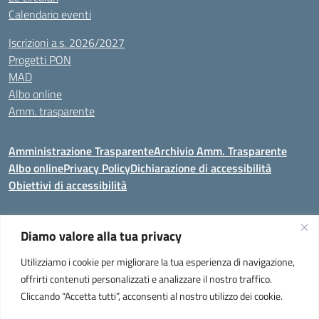
Calendario eventi
Iscrizioni a.s. 2026/2027
Progetti PON
MAD
Albo online
Amm. trasparente
Amministrazione Trasparente
Archivio Amm. Trasparente
Albo online
Privacy Policy
Dichiarazione di accessibilità
Obiettivi di accessibilità
Diamo valore alla tua privacy
Codice meccanografico:
VEIC859007
Utilizziamo i cookie per migliorare la tua esperienza di navigazione,
Istituto Comprensivo di Portogruaro e Fossalta di Portogruaro
- Via
offrirti contenuti personalizzati e analizzare il nostro traffico.
Liguria 32, Portogruaro 30026 (VENEZIA)
Cliccando “Accetta tutti”, acconsenti al nostro utilizzo dei cookie.
Tel. +39 0421 273251 oppure +39 0421 273280
E-mail:
veic859007@istruzione.it
- PEC:
veic859007@pec.istruzione.it