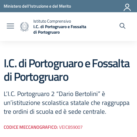
Vai ai contenuti
Vai al menu di navigazione
Vai al footer
Ministero dell'Istruzione e del Merito
Istituto Comprensivo
I.C. di Portogruaro e Fossalta
di Portogruaro
— Visita la pagina iniziale della scuola
I.C. di Portogruaro e Fossalta
di Portogruaro
L’I.C. Portogruaro 2 “Dario Bertolini” è
un’istituzione scolastica statale che raggruppa
tre ordini di scuola ed è sede centrale.
CODICE MECCANOGRAFICO:
VEIC859007