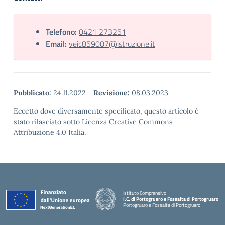
Telefono:
0421 273251
Email:
veic859007@istruzione.it
Pubblicato:
24.11.2022
-
Revisione:
08.03.2023
Eccetto dove diversamente specificato, questo articolo è
stato rilasciato sotto Licenza Creative Commons
Attribuzione 4.0 Italia.
Istituto Comprensivo
I.C. di Portogruaro e Fossalta di Portogruaro
Portogruaro e Fossalta di Portogruaro
— Visita la pagina iniziale della scuola