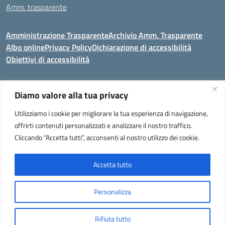
Amm. trasparente
Amministrazione Trasparente
Archivio Amm. Trasparente
Albo online
Privacy Policy
Dichiarazione di accessibilità
Obiettivi di accessibilità
Diamo valore alla tua privacy
Codice meccanografico:
VEIC859007
Utilizziamo i cookie per migliorare la tua esperienza di navigazione,
Istituto Comprensivo di Portogruaro e Fossalta di Portogruaro
- Via
offrirti contenuti personalizzati e analizzare il nostro traffico.
Liguria 32, Portogruaro 30026 (VENEZIA)
Cliccando “Accetta tutti”, acconsenti al nostro utilizzo dei cookie.
Tel. +39 0421 273251 oppure +39 0421 273280
E-mail:
veic859007@istruzione.it
- PEC:
veic859007@pec.istruzione.it
Codice Meccanografico: VEIC859007 - C. F. 92034960275 - Codice
Accetta tutto
univoco fatturazione elettronica (CUF): UF2QG9 -
Note legali
Personalizza
Idea e progetto di Designers Italia
Rifiuta tutto