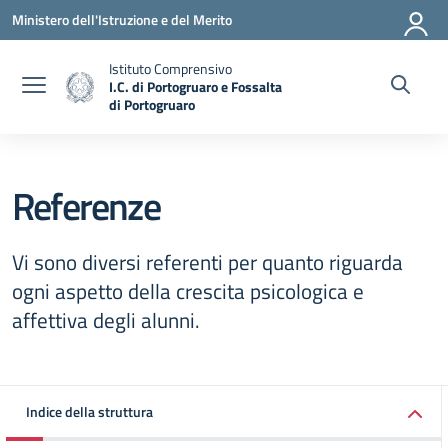
Vai ai contenuti
Vai al menu di navigazione
Vai al footer
Ministero dell'Istruzione e del Merito
Istituto Comprensivo
I.C. di Portogruaro e Fossalta
di Portogruaro
— Visita la pagina iniziale della scuola
Referenze
Vi sono diversi referenti per quanto riguarda
ogni aspetto della crescita psicologica e
affettiva degli alunni.
Indice della struttura