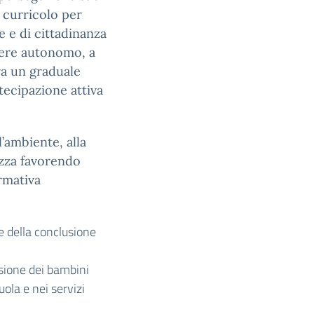
l curricolo per
 e di cittadinanza
sere autonomo, a
ra un graduale
rtecipazione attiva
l’ambiente, alla
rezza favorendo
rmativa
 e della conclusione
usione dei bambini
uola e nei servizi