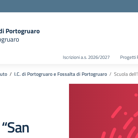
 di Portogruaro
ogruaro
la scuola
Iscrizioni a.s. 2026/2027
Progetti
tuto
I.C. di Portogruaro e Fossalta di Portogruaro
Scuola dell
a “San