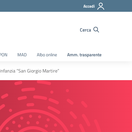
Accedi
Cerca
 PON
MAD
Albo online
Amm. trasparente
’Infanzia “San Giorgio Martire”