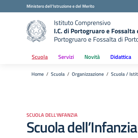
Vai ai contenuti
Vai al menu di navigazione
Vai al footer
Ministero dell'Istruzione e del Merito
Istituto Comprensivo
I.C. di Portogruaro e Fossalta
Portogruaro e Fossalta di Port
della scuola
— Visita la pagina iniziale del
Scuola
Servizi
Novità
Didattica
Home
Scuola
Organizzazione
Scuola / Isti
SCUOLA DELL'INFANZIA
Scuola dell’Infanzi