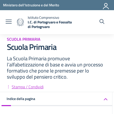
Vai ai contenuti
Vai al menu di navigazione
Vai al footer
Ministero dell'Istruzione e del Merito
Istituto Comprensivo
I.C. di Portogruaro e Fossalta
di Portogruaro
— Visita la pagina iniziale della scuola
SCUOLA PRIMARIA
Scuola Primaria
La Scuola Primaria promuove
l’alfabetizzazione di base e avvia un processo
formativo che pone le premesse per lo
sviluppo del pensiero critico.
Stampa / Condividi
Indice della pagina