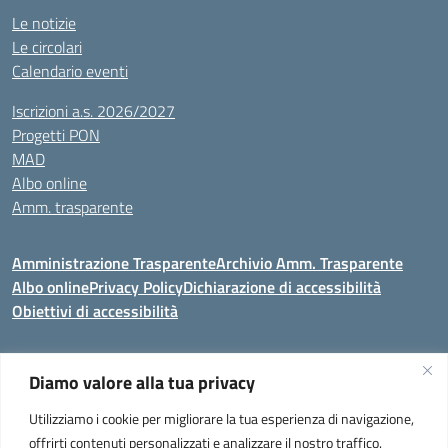
Le notizie
Le circolari
Calendario eventi
Iscrizioni a.s. 2026/2027
Progetti PON
MAD
Albo online
Amm. trasparente
Amministrazione Trasparente
Archivio Amm. Trasparente
Albo online
Privacy Policy
Dichiarazione di accessibilità
Obiettivi di accessibilità
Diamo valore alla tua privacy
Codice meccanografico:
VEIC859007
Utilizziamo i cookie per migliorare la tua esperienza di navigazione,
Istituto Comprensivo di Portogruaro e Fossalta di Portogruaro
- Via
offrirti contenuti personalizzati e analizzare il nostro traffico.
Liguria 32, Portogruaro 30026 (VENEZIA)