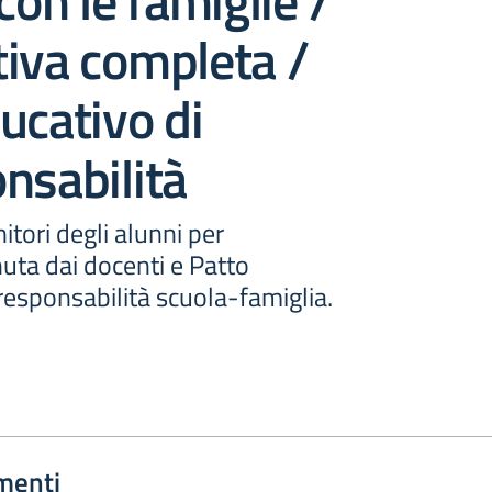
con le famiglie /
iva completa /
ucativo di
nsabilità
nitori degli alunni per
nuta dai docenti e Patto
responsabilità scuola-famiglia.
menti