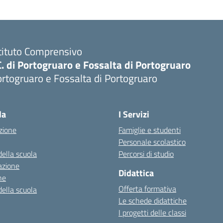
tituto Comprensivo
C. di Portogruaro e Fossalta di Portogruaro
rtogruaro e Fossalta di Portogruaro
Visita la pagina iniziale della scuola
la
I Servizi
zione
Famiglie e studenti
Personale scolastico
della scuola
Percorsi di studio
azione
Didattica
ne
Offerta formativa
della scuola
Le schede didattiche
I progetti delle classi