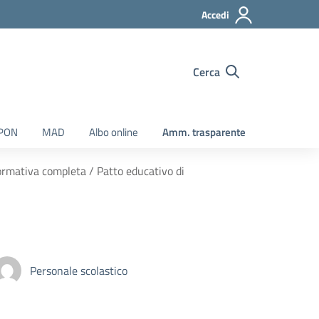
Accedi
Cerca
 PON
MAD
Albo online
Amm. trasparente
formativa completa / Patto educativo di
Personale scolastico