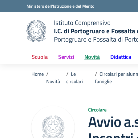
Vai ai contenuti
Vai al menu di navigazione
Vai al footer
Ministero dell'Istruzione e del Merito
Istituto Comprensivo
I.C. di Portogruaro e Fossalta
Portogruaro e Fossalta di Port
della scuola
— Visita la pagina iniziale del
Scuola
Servizi
Novità
Didattica
Home
Le
Circolari per alunn
Novità
circolari
famiglie
Circolare
Avvio a