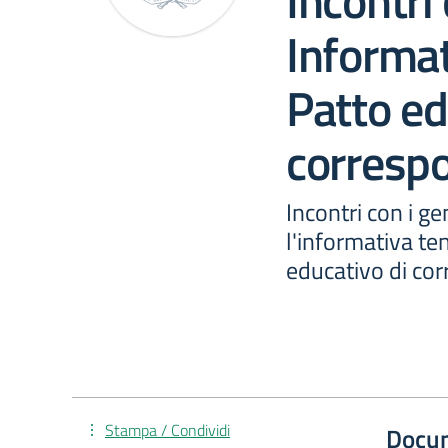
Incontri 
Informat
Patto ed
correspo
Incontri con i ge
l'informativa te
educativo di cor
Stampa / Condividi
Docu