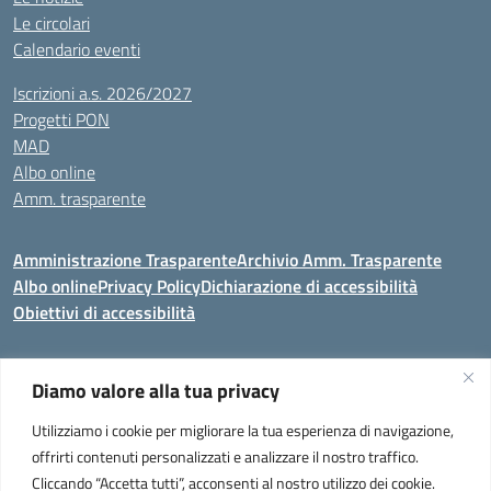
Le circolari
Calendario eventi
Iscrizioni a.s. 2026/2027
Progetti PON
MAD
Albo online
Amm. trasparente
Amministrazione Trasparente
Archivio Amm. Trasparente
Albo online
Privacy Policy
Dichiarazione di accessibilità
Obiettivi di accessibilità
Diamo valore alla tua privacy
Codice meccanografico:
VEIC859007
Utilizziamo i cookie per migliorare la tua esperienza di navigazione,
Istituto Comprensivo di Portogruaro e Fossalta di Portogruaro
- Via
offrirti contenuti personalizzati e analizzare il nostro traffico.
Liguria 32, Portogruaro 30026 (VENEZIA)
Cliccando “Accetta tutti”, acconsenti al nostro utilizzo dei cookie.
Tel. +39 0421 273251 oppure +39 0421 273280