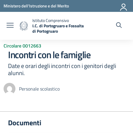
Vai ai contenuti
Vai al menu di navigazione
Vai al footer
Ministero dell'Istruzione e del Merito
Istituto Comprensivo
I.C. di Portogruaro e Fossalta
di Portogruaro
— Visita la pagina iniziale della scuola
Circolare 0012663
Incontri con le famiglie
Date e orari degli incontri con i genitori degli
alunni.
Personale scolastico
Documenti