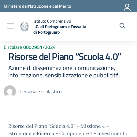
Vai ai contenuti
Vai al menu di navigazione
Vai al footer
Ministero dell'Istruzione e del Merito
Istituto Comprensivo
I.C. di Portogruaro e Fossalta
di Portogruaro
— Visita la pagina iniziale della scuola
Circolare 0002951/2024
Risorse del Piano “Scuola 4.0”
Azione di disseminazione, comunicazione,
informazione, sensibilizzazione e pubblicità.
Personale scolastico
Risorse del Piano “Scuola 4.0” – Missione 4 –
Istruzione e Ricerca – Componente 1 – Investimento