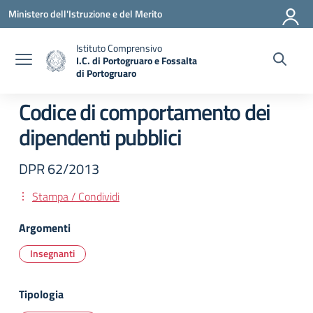
Vai ai contenuti
Vai al menu di navigazione
Vai al footer
Ministero dell'Istruzione e del Merito
Istituto Comprensivo
I.C. di Portogruaro e Fossalta
di Portogruaro
— Visita la pagina iniziale della scuola
Codice di comportamento dei
dipendenti pubblici
DPR 62/2013
Stampa / Condividi
Argomenti
Insegnanti
Tipologia