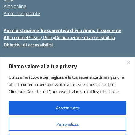
Albo online
Amm. trasparente
Amministrazione Trasparente
Archivio Amm. Trasparente
Albo online
Privacy Policy
Dichiarazione di accessibilità
Obiettivi di accessibilità
Diamo valore alla tua privacy
Codice meccanografico:
VEIC859007
Utilizziamo i cookie per migliorare la tua esperienza di navigazione,
Istituto Comprensivo di Portogruaro e Fossalta di Portogruaro
- Via
offrirti contenuti personalizzati e analizzare il nostro traffico.
Liguria 32, Portogruaro 30026 (VENEZIA)
Cliccando “Accetta tutti”, acconsenti al nostro utilizzo dei cookie.
Tel. +39 0421 273251 oppure +39 0421 273280
E-mail:
veic859007@istruzione.it
- PEC:
veic859007@pec.istruzione.it
Codice Meccanografico: VEIC859007 - C. F. 92034960275 - Codice
Accetta tutto
univoco fatturazione elettronica (CUF): UF2QG9 -
Note legali
Personalizza
Idea e progetto di Designers Italia