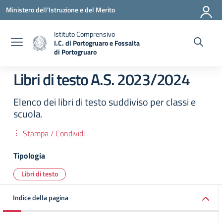
Vai ai contenuti
Vai al menu di navigazione
Vai al footer
Ministero dell'Istruzione e del Merito
Istituto Comprensivo
I.C. di Portogruaro e Fossalta
di Portogruaro
— Visita la pagina iniziale della scuola
Libri di testo A.S. 2023/2024
Elenco dei libri di testo suddiviso per classi e
scuola.
Stampa / Condividi
Tipologia
Libri di testo
Indice della pagina