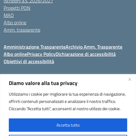
Iscrizioni a.s. 2026/2027
Progetti PON
MAD
Albo online
Amm. trasparente
Amministrazione Trasparente
Archivio Amm. Trasparente
Albo online
Privacy Policy
Dichiarazione di accessibilità
Obiettivi di accessibilità
Diamo valore alla tua privacy
Codice meccanografico:
VEIC859007
Utilizziamo i cookie per migliorare la tua esperienza di navigazione,
Istituto Comprensivo di Portogruaro e Fossalta di Portogruaro
- Via
offrirti contenuti personalizzati e analizzare il nostro traffico.
Liguria 32, Portogruaro 30026 (VENEZIA)
Cliccando “Accetta tutti”, acconsenti al nostro utilizzo dei cookie.
Tel. +39 0421 273251 oppure +39 0421 273280
E-mail:
veic859007@istruzione.it
- PEC:
veic859007@pec.istruzione.it
Codice Meccanografico: VEIC859007 - C. F. 92034960275 - Codice
Accetta tutto
univoco fatturazione elettronica (CUF): UF2QG9 -
Note legali