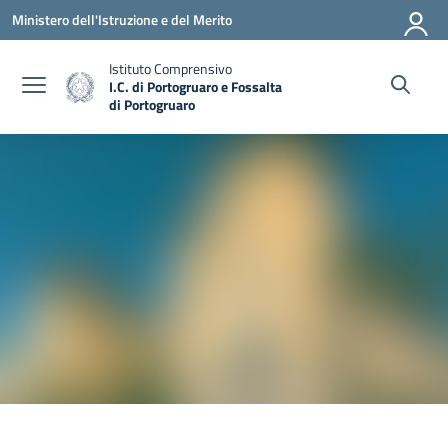
Vai ai contenuti
Vai al menu di navigazione
Vai al footer
Ministero dell'Istruzione e del Merito
Istituto Comprensivo
I.C. di Portogruaro e Fossalta
di Portogruaro
— Visita la pagina iniziale della scuola