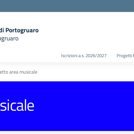
 di Portogruaro
ogruaro
la scuola
Iscrizioni a.s. 2026/2027
Progetti
etto area musicale
sicale