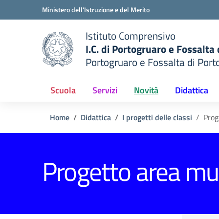
Vai ai contenuti
Vai al menu di navigazione
Vai al footer
Ministero dell'Istruzione e del Merito
Istituto Comprensivo
I.C. di Portogruaro e Fossalta
Portogruaro e Fossalta di Port
della scuola
— Visita la pagina iniziale del
Scuola
Servizi
Novità
Didattica
Home
Didattica
I progetti delle classi
Prog
Progetto area mu