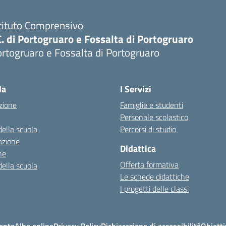
tituto Comprensivo
C. di Portogruaro e Fossalta di Portogruaro
rtogruaro e Fossalta di Portogruaro
Visita la pagina iniziale della scuola
la
I Servizi
zione
Famiglie e studenti
Personale scolastico
della scuola
Percorsi di studio
azione
Didattica
ne
Offerta formativa
della scuola
Le schede didattiche
I progetti delle classi