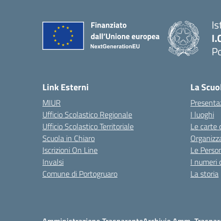
Is
I.
Po
— 
Link Esterni
La Scuo
MIUR
Presenta
Ufficio Scolastico Regionale
I luoghi
Ufficio Scolastico Territoriale
Le carte 
Scuola in Chiaro
Organizz
Iscrizioni On Line
Le Perso
Invalsi
I numeri 
Comune di Portogruaro
La storia