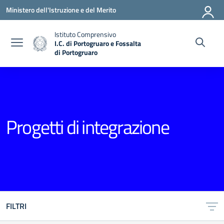
Vai ai contenuti
Vai al menu di navigazione
Vai al footer
Ministero dell'Istruzione e del Merito
Istituto Comprensivo
I.C. di Portogruaro e Fossalta
di Portogruaro
— Visita la pagina iniziale della scuola
Progetti di integrazione
FILTRI