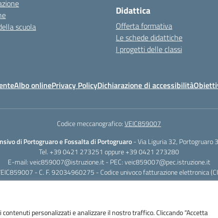
azione
Didattica
ne
Offerta formativa
della scuola
Le schede didattiche
I progetti delle classi
ente
Albo online
Privacy Policy
Dichiarazione di accessibilità
Obietti
Codice meccanografico:
VEIC859007
nsivo di Portogruaro e Fossalta di Portogruaro
- Via Liguria 32, Portogruaro
Tel. +39 0421 273251 oppure +39 0421 273280
E-mail:
veic859007@istruzione.it
- PEC:
veic859007@pec.istruzione.it
VEIC859007 - C. F. 92034960275 - Codice univoco fatturazione elettronica (
i contenuti personalizzati e analizzare il nostro traffico. Cliccando “Accetta