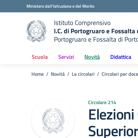
Vai ai contenuti
Vai al menu di navigazione
Vai al footer
Ministero dell'Istruzione e del Merito
Istituto Comprensivo
I.C. di Portogruaro e Fossalta
Portogruaro e Fossalta di Port
della scuola
— Visita la pagina iniziale del
Scuola
Servizi
Novità
Didattica
Home
Novità
Le circolari
Circolari per doc
Circolare 214
Elezioni
Superior