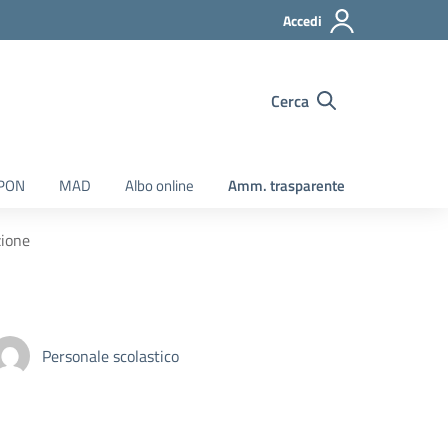
Accedi
Cerca
 PON
MAD
Albo online
Amm. trasparente
zione
Personale scolastico