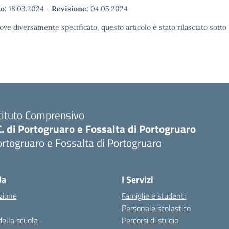
o:
18.03.2024
-
Revisione:
04.05.2024
ove diversamente specificato, questo articolo è stato rilasciato sott
tituto Comprensivo
C. di Portogruaro e Fossalta di Portogruaro
rtogruaro e Fossalta di Portogruaro
Visita la pagina iniziale della scuola
la
I Servizi
zione
Famiglie e studenti
Personale scolastico
della scuola
Percorsi di studio