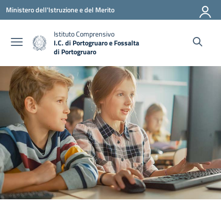
Vai ai contenuti
Vai al menu di navigazione
Vai al footer
Ministero dell'Istruzione e del Merito
Istituto Comprensivo
I.C. di Portogruaro e Fossalta
di Portogruaro
— Visita la pagina iniziale della scuola