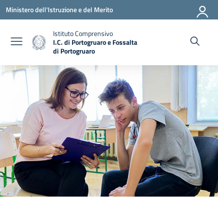
Vai ai contenuti
Vai al menu di navigazione
Vai al footer
Ministero dell'Istruzione e del Merito
Istituto Comprensivo
I.C. di Portogruaro e Fossalta
di Portogruaro
— Visita la pagina iniziale della scuola