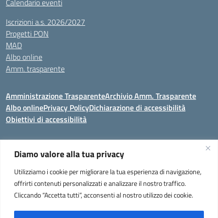
Calendario eventi
Iscrizioni a.s. 2026/2027
Progetti PON
MAD
Albo online
Amm. trasparente
Amministrazione Trasparente
Archivio Amm. Trasparente
Albo online
Privacy Policy
Dichiarazione di accessibilità
Obiettivi di accessibilità
Diamo valore alla tua privacy
Codice meccanografico:
VEIC859007
Utilizziamo i cookie per migliorare la tua esperienza di navigazione,
Istituto Comprensivo di Portogruaro e Fossalta di Portogruaro
- Via
offrirti contenuti personalizzati e analizzare il nostro traffico.
Liguria 32, Portogruaro 30026 (VENEZIA)
Cliccando “Accetta tutti”, acconsenti al nostro utilizzo dei cookie.
Tel. +39 0421 273251 oppure +39 0421 273280
E-mail:
veic859007@istruzione.it
- PEC:
veic859007@pec.istruzione.it
Codice Meccanografico: VEIC859007 - C. F. 92034960275 - Codice